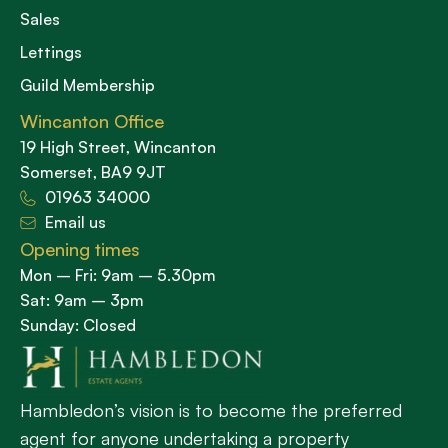
Sales
Lettings
Guild Membership
Wincanton Office
19 High Street, Wincanton
Somerset, BA9 9JT
01963 34000
Email us
Opening times
Mon – Fri: 9am – 5.30pm
Sat: 9am – 3pm
Sunday: Closed
Hambledon’s vision is to become the preferred
agent for anyone undertaking a property