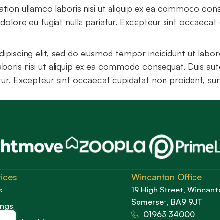
tion ullamco laboris nisi ut aliquip ex ea commodo conse
 dolore eu fugiat nulla pariatur. Excepteur sint occaecat 
ipiscing elit, sed do eiusmod tempor incididunt ut labo
aboris nisi ut aliquip ex ea commodo consequat. Duis aute
atur. Excepteur sint occaecat cupidatat non proident, sunt
ices
Wincanton Office
s
19 High Street, Wincant
Somerset, BA9 9JT
ings
01963 34000