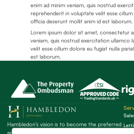
enim ad minim veniam, quis nostrud exercita
reprehenderit in voluptate velit esse cillum
officia deserunt mollit anim id est laborum.
Lorem ipsum dolor sit amet, consectetur ad
veniam, quis nostrud exercitation ullamco l
velit esse cillum dolore eu fugiat nulla pari
est laborum.
Serv
Sale
Hambledon’s vision is to become the preferred
Lett
agent for anyone undertaking a property